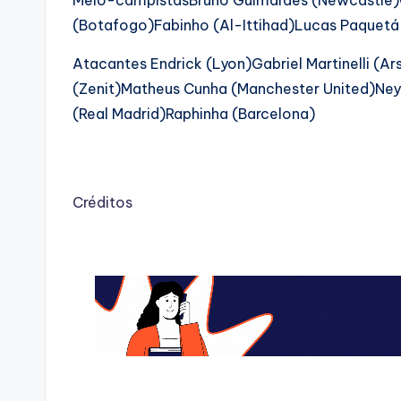
Meio-campistasBruno Guimarães (Newcastle)C
(Botafogo)Fabinho (Al-Ittihad)Lucas Paquet
Atacantes Endrick (Lyon)Gabriel Martinelli (Ar
(Zenit)Matheus Cunha (Manchester United)Ney
(Real Madrid)Raphinha (Barcelona)
Créditos