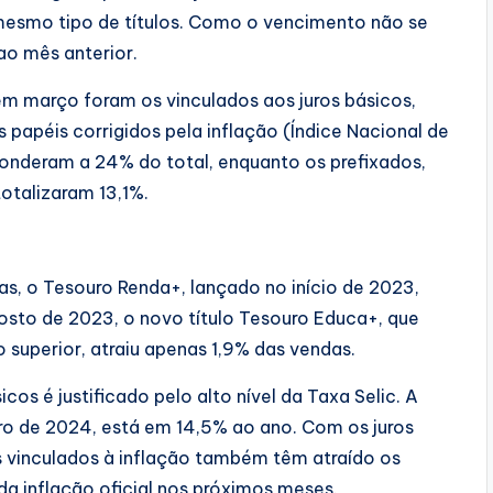
mesmo tipo de títulos. Como o vencimento não se
ao mês anterior.
 em março foram os vinculados aos juros básicos,
papéis corrigidos pela inflação (Índice Nacional de
onderam a 24% do total, enquanto os prefixados,
otalizaram 13,1%.
s, o Tesouro Renda+, lançado no início de 2023,
sto de 2023, o novo título Tesouro Educa+, que
 superior, atraiu apenas 1,9% das vendas.
cos é justificado pelo alto nível da Taxa Selic. A
ro de 2024, está em 14,5% ao ano. Com os juros
os vinculados à inflação também têm atraído os
da inflação oficial nos próximos meses.