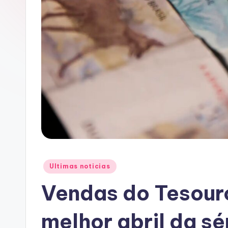
A
C
Posted
Ultimas noticias
in
Vendas do Tesouro
melhor abril da sé