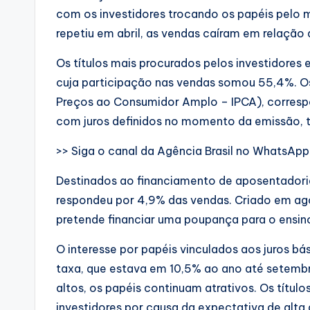
com os investidores trocando os papéis pelo 
repetiu em abril, as vendas caíram em relação 
Os títulos mais procurados pelos investidores
cuja participação nas vendas somou 55,4%. Os 
Preços ao Consumidor Amplo – IPCA), corresp
com juros definidos no momento da emissão, t
>> Siga o canal da Agência Brasil no WhatsApp
Destinados ao financiamento de aposentadoria
respondeu por 4,9% das vendas. Criado em ago
pretende financiar uma poupança para o ensino
O interesse por papéis vinculados aos juros bási
taxa, que estava em 10,5% ao ano até setemb
altos, os papéis continuam atrativos. Os títul
investidores por causa da expectativa de alta 