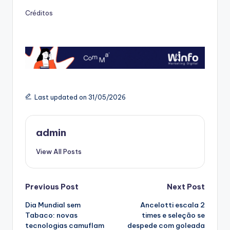
Créditos
Last updated on 31/05/2026
admin
View All Posts
Post
Previous Post
Next Post
Dia Mundial sem
Ancelotti escala 2
navigation
Tabaco: novas
times e seleção se
tecnologias camuflam
despede com goleada