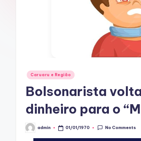
A
C
Posted
Caruaru e Região
in
Bolsonarista volta
dinheiro para o “M
No Comments
01/01/1970
admin
Posted
by