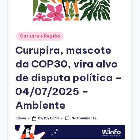
Posted
Caruaru e Região
in
Curupira, mascote
da COP30, vira alvo
de disputa política –
04/07/2025 –
Ambiente
No Comments
admin
01/01/1970
Posted
by