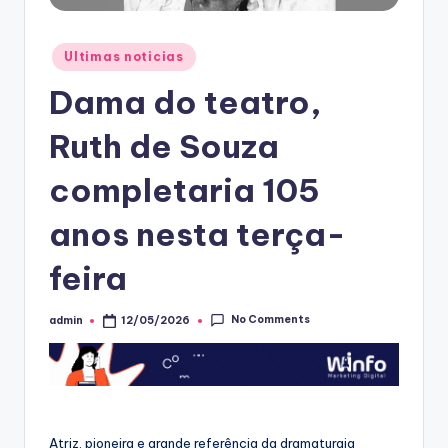
Posted
Ultimas noticias
in
Dama do teatro,
Ruth de Souza
completaria 105
anos nesta terça-
feira
No Comments
admin
12/05/2026
Posted
by
Atriz, pioneira e grande referência da dramaturgia