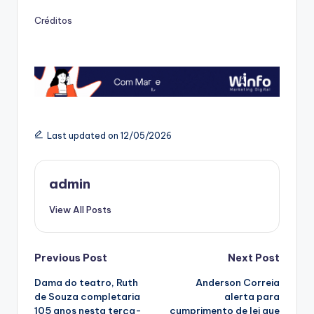
Créditos
Last updated on 12/05/2026
admin
View All Posts
Post
Previous Post
Next Post
Dama do teatro, Ruth
Anderson Correia
navigation
de Souza completaria
alerta para
105 anos nesta terça-
cumprimento de lei que