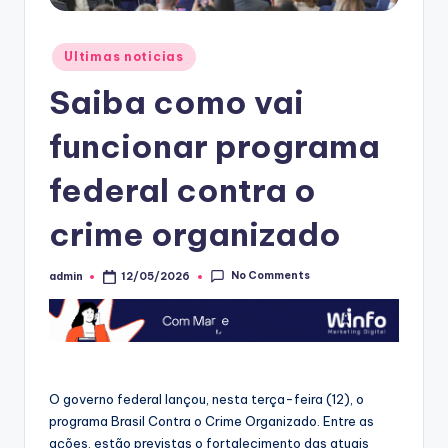
Posted
Ultimas noticias
in
Saiba como vai
funcionar programa
federal contra o
crime organizado
No Comments
admin
12/05/2026
Posted
by
O governo federal lançou, nesta terça-feira (12), o
programa Brasil Contra o Crime Organizado. Entre as
ações, estão previstas o fortalecimento das atuais