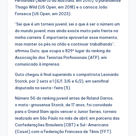
Fernandes (Aberto da Austrália, em 2010), o paranaense
Thiago Wild (US Open, em 2018) e o carioca João
Fonseca (US Open, em 2023).
“Sei que é um torneio juvenil, sei o que é ser o número um
do mundo juvenil, mas ainda existe muito pela frente na
minha carreira. É importante aproveitar esse momento,
mas manter os pés no chão e continuar trabalhando”,
afirmou Guto, que ocupa o 829º lugar do ranking da
Associação dos Tenistas Profissionais (ATP), em
comunicado à imprensa.
Guto chegou à final superando o compatriota Leonardo
Storck, por 2 sets a 1 (6/1, 3/6 e 6/2), em semifinal
disputada na sexta-feira (5).
Número 56 do ranking juvenil antes de Roland Garros,
o mato-grossense Storck, de 17 anos, foi convidado
para o Grand Slam após vencer o Junior Series, torneio
realizado em São Paulo no mês de abril, em parceria das
Confederações Brasileira (CBT) e Sul-Americana
(Cosat) com a Federação Francesa de Tênis (FFT).