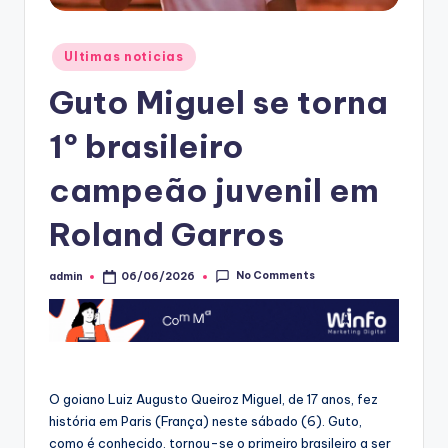
Posted
Ultimas noticias
in
Guto Miguel se torna
1º brasileiro
campeão juvenil em
Roland Garros
No Comments
admin
06/06/2026
Posted
by
O goiano Luiz Augusto Queiroz Miguel, de 17 anos, fez
história em Paris (França) neste sábado (6). Guto,
como é conhecido, tornou-se o primeiro brasileiro a ser