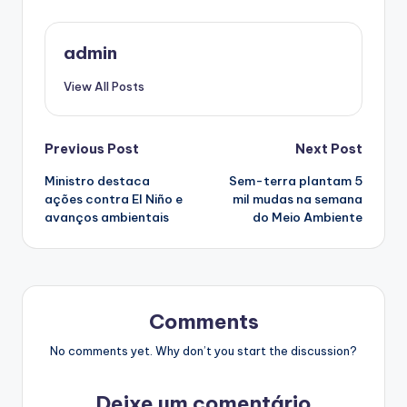
admin
View All Posts
Post
Previous Post
Next Post
Ministro destaca
Sem-terra plantam 5
navigation
ações contra El Niño e
mil mudas na semana
avanços ambientais
do Meio Ambiente
Comments
No comments yet. Why don’t you start the discussion?
Deixe um comentário