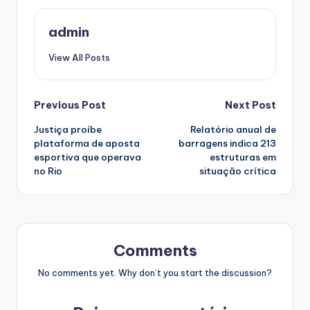
admin
View All Posts
Post
Previous Post
Next Post
Justiça proíbe
Relatório anual de
navigation
plataforma de aposta
barragens indica 213
esportiva que operava
estruturas em
no Rio
situação crítica
Comments
No comments yet. Why don’t you start the discussion?