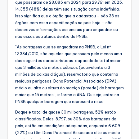
que passaram de 28.085 em 2024 para 29.761 em 2025,
14.355 (48%) delas têm sua situação como indefinida.
Isso significa que o órgão que a cadastrou – são 33 os
órgãos com essa especificação no país hoje – não
descreveu informações essenciais para enquadrar ou
não essas estruturas dentro da PNSB.
“As barragens que se enquadram na PNSB, a Lei nº
12.334/2010, são aquelas que possuem pelo menos uma
das seguintes características: capacidade total maior
que 3 milhões de metros cúbicos (equivalente a 3
milhões de caixas d’água), reservatório que contenha
resíduos perigosos, Dano Potencial Associado (DPA)
médio ou alto ou altura do maciço (parede) da barragem
maior que 15 metros”, informa a ANA. Ou seja, entra na
PNSB qualquer barragem que represente risco.
Daquele total de quase 30 mil barragens, 52% estão
classificadas. Delas, 8.797, ou 30% das barragens do
país, estão em condições adequadas, enquanto 6.609
(22%) ou têm Dano Potencial Associado alto ou médio