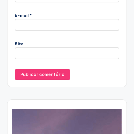
E-mail
*
Site