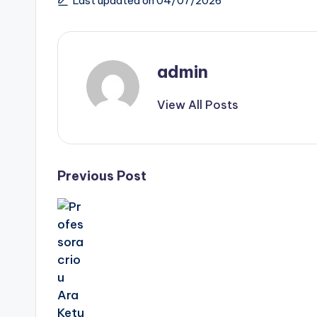
Last updated on 04/07/2026
admin
View All Posts
Post
Previous Post
navigation