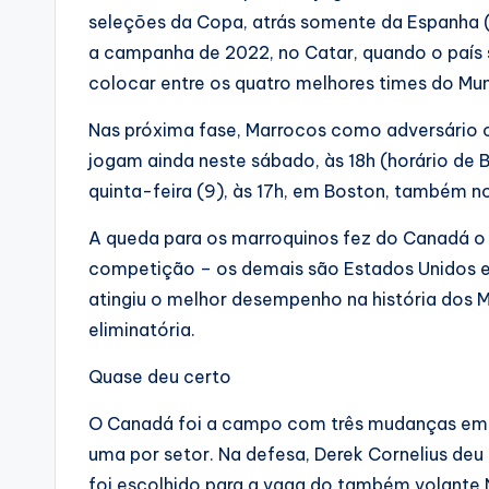
seleções da Copa, atrás somente da Espanha (3
a campanha de 2022, no Catar, quando o país s
colocar entre os quatro melhores times do Mun
Nas próxima fase, Marrocos como adversário o
jogam ainda neste sábado, às 18h (horário de Bra
quinta-feira (9), às 17h, em Boston, também n
A queda para os marroquinos fez do Canadá o p
competição – os demais são Estados Unidos e
atingiu o melhor desempenho na história dos M
eliminatória.
Quase deu certo
O Canadá foi a campo com três mudanças em rel
uma por setor. Na defesa, Derek Cornelius deu l
foi escolhido para a vaga do também volante Na