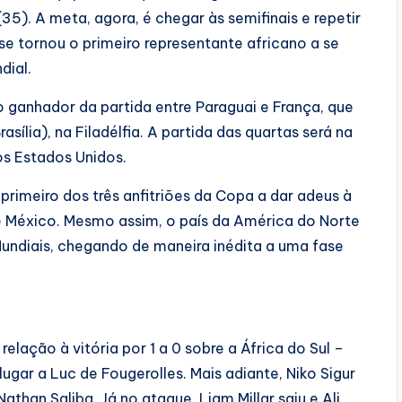
5). A meta, agora, é chegar às semifinais e repetir
e tornou o primeiro representante africano a se
dial.
 ganhador da partida entre Paraguai e França, que
sília), na Filadélfia. A partida das quartas será na
os Estados Unidos.
rimeiro dos três anfitriões da Copa a dar adeus à
 México. Mesmo assim, o país da América do Norte
undiais, chegando de maneira inédita a uma fase
ação à vitória por 1 a 0 sobre a África do Sul –
ugar a Luc de Fougerolles. Mais adiante, Niko Sigur
than Saliba. Já no ataque, Liam Millar saiu e Ali