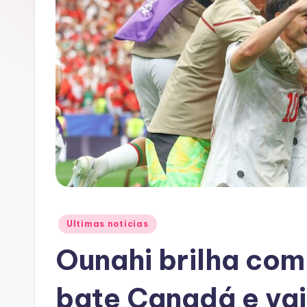
A
C
Posted
Ultimas noticias
in
Ounahi brilha com
bate Canadá e vai