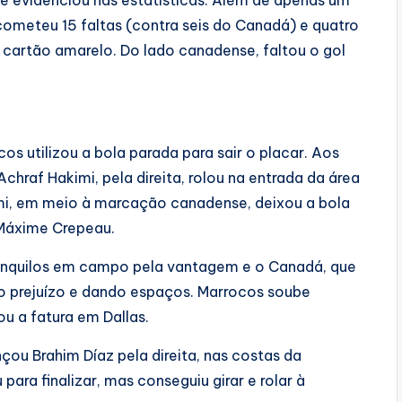
e evidenciou nas estatísticas. Além de apenas um
cometeu 15 faltas (contra seis do Canadá) e quatro
cartão amarelo. Do lado canadense, faltou o gol
os utilizou a bola parada para sair o placar. Aos
chraf Hakimi, pela direita, rolou na entrada da área
himi, em meio à marcação canadense, deixou a bola
 Máxime Crepeau.
anquilos em campo pela vantagem e o Canadá, que
do prejuízo e dando espaços. Marrocos soube
ou a fatura em Dallas.
ou Brahim Díaz pela direita, nas costas da
ara finalizar, mas conseguiu girar e rolar à