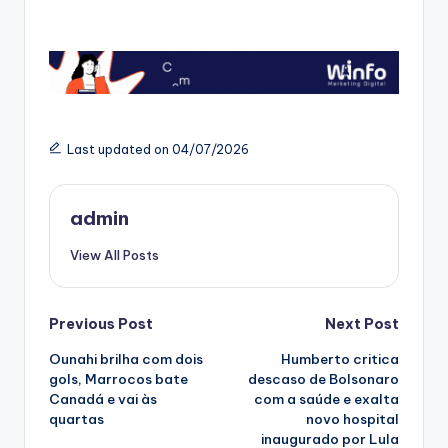
Last updated on 04/07/2026
admin
View All Posts
Post
Previous Post
Next Post
Ounahi brilha com dois
Humberto critica
navigation
gols, Marrocos bate
descaso de Bolsonaro
Canadá e vai às
com a saúde e exalta
quartas
novo hospital
inaugurado por Lula