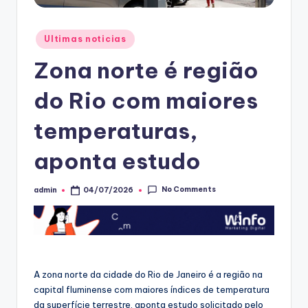
Posted
Ultimas noticias
in
Zona norte é região
do Rio com maiores
temperaturas,
aponta estudo
No Comments
admin
04/07/2026
Posted
by
A zona norte da cidade do Rio de Janeiro é a região na
capital fluminense com maiores índices de temperatura
da superfície terrestre, aponta estudo solicitado pelo